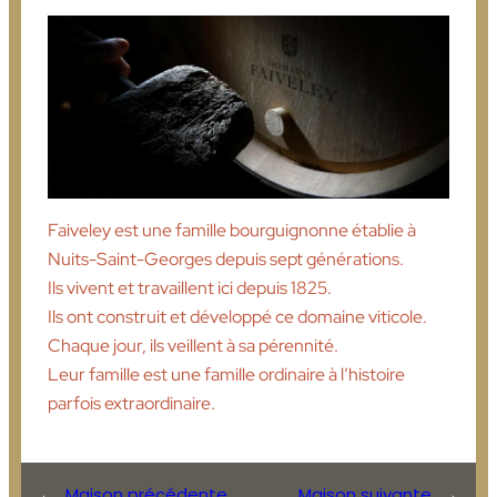
Faiveley est une famille bourguignonne établie à
Nuits-Saint-Georges depuis sept générations.
Ils vivent et travaillent ici depuis 1825.
Ils ont construit et développé ce domaine viticole.
Chaque jour, ils veillent à sa pérennité.
Leur famille est une famille ordinaire à l’histoire
parfois extraordinaire.
←
Maison précédente
Maison suivante
→