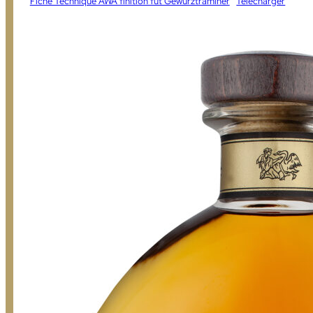
Fiche Technique AWA finition fût Gewurztraminer
Télécharger