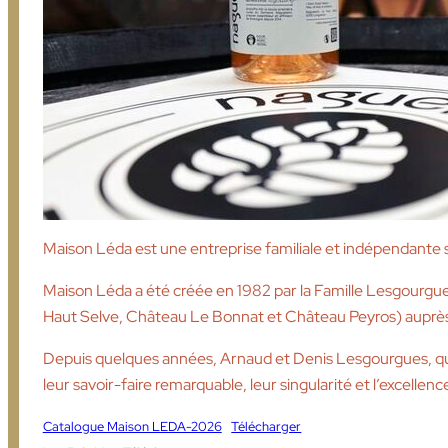
Maison Léda est une entreprise familiale et indépendante spé
Maison Léda a été créée en 1982 par la Famille Lesgourgue
Haut Selve, Château Le Bonnat et Château Peyros) auprès d
Depuis quelques années, Arnaud et Denis Lesgourgues, qui 
leur savoir-faire remarquable, leur singularité et l’excellence
Catalogue Maison LEDA-2026
Télécharger